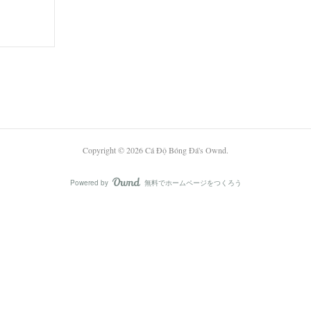
Copyright ©
2026
Cá Độ Bóng Đá's Ownd
.
Powered by
無料でホームページをつくろう
AmebaOwnd